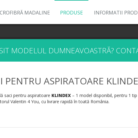
ICROFIBRĂ MADALINE
PRODUSE
INFORMATII PRO
ĂSIT MODELUL DUMNEAVOASTRĂ?
CONTA
I PENTRU ASPIRATOARE KLIND
 saci pentru aspiratoare
KLINDEX
– 1 model disponibil, pentru 1 tip
orul Valentin 4 You, cu livrare rapidă în toată România.