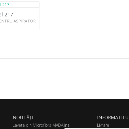
l 217
ENTRU ASPIRATOR
NOUTĂȚI
INFORMATII U
Laveta din Microfibră MADAline
Livrare