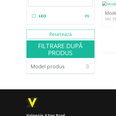
Mode
LEO
(1)
SAC P
Resetează
FILTRARE DUPĂ
PRODUS
Model produs
Valentin 4 You Prod.