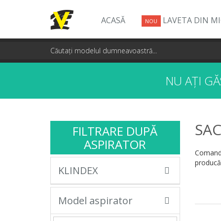
ACASĂ
LAVETA DIN M
NOU
NU AȚI G
SAC
FILTRARE DUPĂ
ASPIRATOR
Comandă
producăt
KLINDEX
Model aspirator